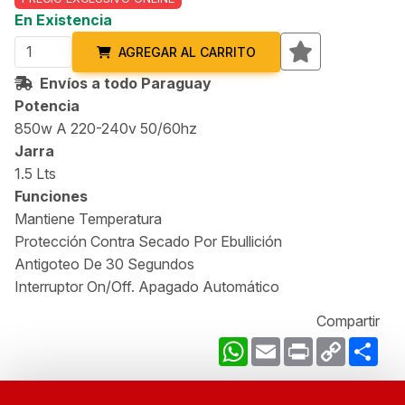
En Existencia
AGREGAR AL CARRITO
Envíos a todo Paraguay
Potencia
850w A 220-240v 50/60hz
Jarra
1.5 Lts
Funciones
Mantiene Temperatura
Protección Contra Secado Por Ebullición
Antigoteo De 30 Segundos
Interruptor On/Off. Apagado Automático
Compartir
WhatsApp
Email
Print
Copy
Com
Link